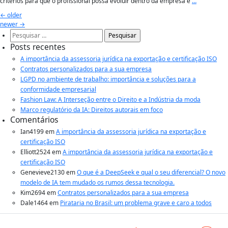
critérios para que o profissional possa evoluir dentro da empresa e
…
Navegação
←
older
por
newer
→
Pesquisar
posts
por:
Posts recentes
A importância da assessoria jurídica na exportação e certificação ISO
Contratos personalizados para a sua empresa
LGPD no ambiente de trabalho: importância e soluções para a
conformidade empresarial
Fashion Law: A Interseção entre o Direito e a Indústria da moda
Marco regulatório da IA: Direitos autorais em foco
Comentários
Ian4199
em
A importância da assessoria jurídica na exportação e
certificação ISO
Elliott2524
em
A importância da assessoria jurídica na exportação e
certificação ISO
Genevieve2130
em
O que é a DeepSeek e qual o seu diferencial? O novo
modelo de IA tem mudado os rumos dessa tecnologia.
Kim2694
em
Contratos personalizados para a sua empresa
Dale1464
em
Pirataria no Brasil: um problema grave e caro a todos