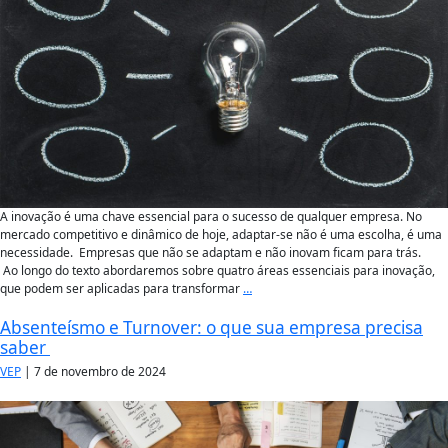
A inovação é uma chave essencial para o sucesso de qualquer empresa. No
mercado competitivo e dinâmico de hoje, adaptar-se não é uma escolha, é uma
necessidade. Empresas que não se adaptam e não inovam ficam para trás.
Ao longo do texto abordaremos sobre quatro áreas essenciais para inovação,
que podem ser aplicadas para transformar
…
Absenteísmo e Turnover: o que sua empresa precisa
saber
VEP
|
7 de novembro de 2024