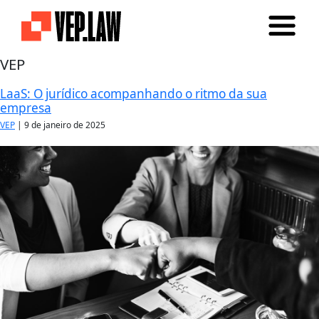
VEP
LaaS: O jurídico acompanhando o ritmo da sua
empresa
VEP
|
9 de janeiro de 2025