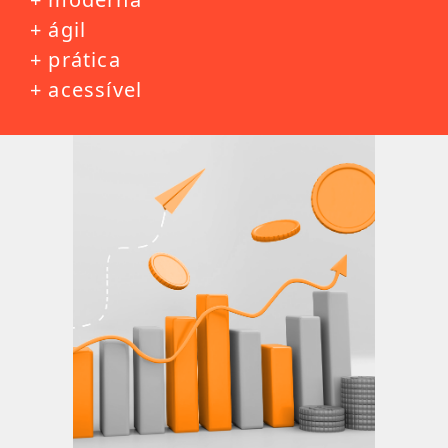
+ ágil
+ prática
+ acessível