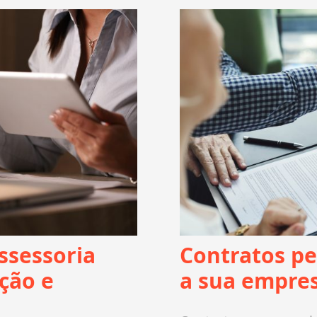
ssessoria
Contratos pe
ação e
a sua empre