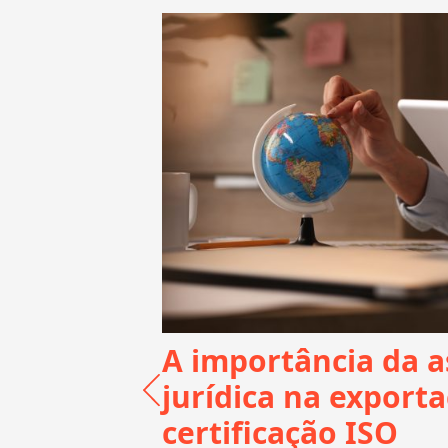
A importância da a
todos
jurídica na export
certificação ISO