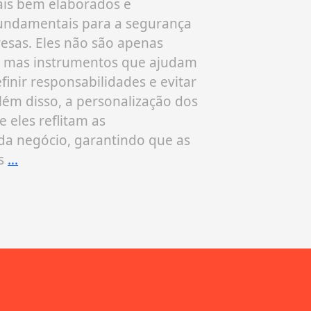
ais bem elaborados e
fundamentais para a segurança
A Lei Geral
esas. Eles não são apenas
pela Lei nº
 mas instrumentos que ajudam
transforma
efinir responsabilidades e evitar
em todos o
lém disso, a personalização dos
âmbito das
 eles reflitam as
empresaria
ada negócio, garantindo que as
é essenci
as
…
relevância