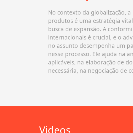
inguém,
no século
No contexto da globalização, a
as de
produtos é uma estratégia vit
avra pirata
busca de expansão. A conformi
“aquele que
internacionais é crucial, e o a
mente da
no assunto desempenha um pa
risma
…
nesse processo. Ele ajuda na a
aplicáveis, na elaboração de 
necessária, na negociação de c
Videos