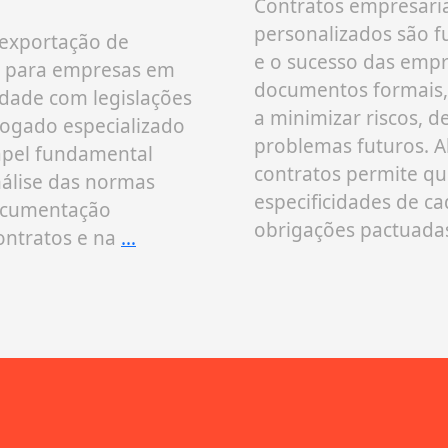
Contratos empresari
personalizados são 
 exportação de
e o sucesso das empr
al para empresas em
documentos formais,
dade com legislações
a minimizar riscos, d
dvogado especializado
problemas futuros. A
pel fundamental
contratos permite que
nálise das normas
especificidades de c
documentação
obrigações pactuad
ontratos e na
…