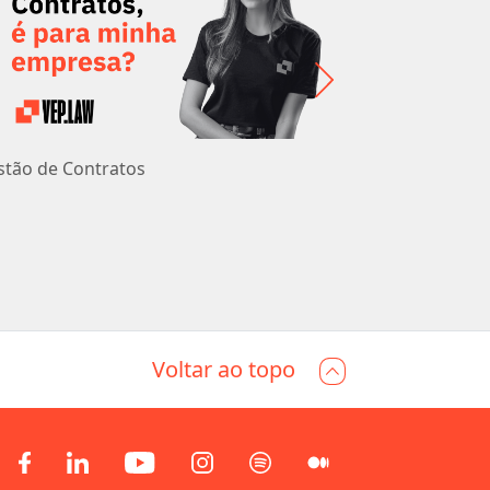
stão de Contratos
Processo de
Voltar ao topo