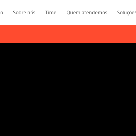
io
Sobre nós
Time
Quem atendemos
Soluçõe