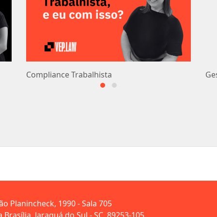
Compliance Trabalhista
Ge
oão Planincheck, 1990 - Sala 705
 Brasília, Jaraguá do Sul - SC, 89253-105