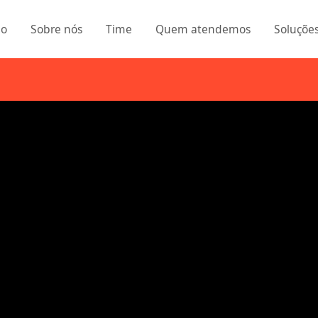
io
Sobre nós
Time
Quem atendemos
Soluçõe