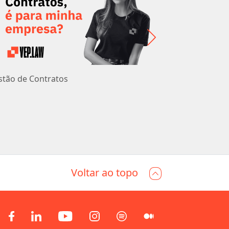
stão de Contratos
Processo de
Voltar ao topo