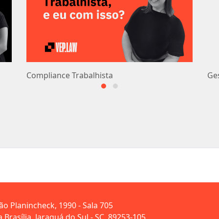
Compliance Trabalhista
Ge
oão Planincheck, 1990 - Sala 705
 Brasília, Jaraguá do Sul - SC, 89253-105