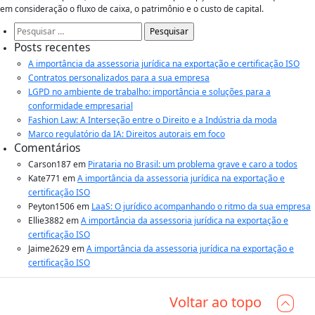
em consideração o fluxo de caixa, o patrimônio e o custo de capital.
Pesquisar
por:
Posts recentes
A importância da assessoria jurídica na exportação e certificação ISO
Contratos personalizados para a sua empresa
LGPD no ambiente de trabalho: importância e soluções para a
conformidade empresarial
Fashion Law: A Interseção entre o Direito e a Indústria da moda
Marco regulatório da IA: Direitos autorais em foco
Comentários
Carson187
em
Pirataria no Brasil: um problema grave e caro a todos
Kate771
em
A importância da assessoria jurídica na exportação e
certificação ISO
Peyton1506
em
LaaS: O jurídico acompanhando o ritmo da sua empresa
Ellie3882
em
A importância da assessoria jurídica na exportação e
certificação ISO
Jaime2629
em
A importância da assessoria jurídica na exportação e
certificação ISO
Voltar ao topo