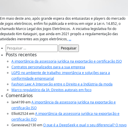
Em maio deste ano, após grande espera dos entusiastas e players do mercado
de jogos eletrônicos, enfim foi publicada e entrou em vigor a Lei n. 14.852, o
chamado Marco Legal dos Jogos Eletrônicos. A iniciativa legislativa foi do
deputado Kim Kataguiri, que ainda em 2021 propôs a regulamentação das
atividades inerentes aos jogos eletrônicos,
…
Pesquisar
por:
Posts recentes
A importância da assessoria jurídica na exportação e certificação ISO
Contratos personalizados para a sua empresa
LGPD no ambiente de trabalho: importância e soluções para a
conformidade empresarial
Fashion Law: A Interseção entre o Direito e a Indústria da moda
Marco regulatório da IA: Direitos autorais em foco
Comentários
Ian4199
em
A importância da assessoria jurídica na exportação e
certificação ISO
Elliott2524
em
A importância da assessoria jurídica na exportação e
certificação ISO
Genevieve2130
em
O que é a DeepSeek e qual o seu diferencial? O novo