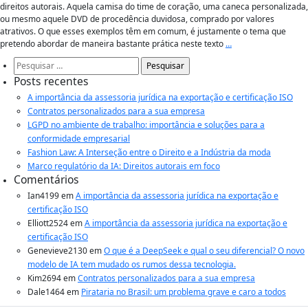
direitos autorais. Aquela camisa do time de coração, uma caneca personalizada,
ou mesmo aquele DVD de procedência duvidosa, comprado por valores
atrativos. O que esses exemplos têm em comum, é justamente o tema que
pretendo abordar de maneira bastante prática neste texto
…
Pesquisar
por:
Posts recentes
A importância da assessoria jurídica na exportação e certificação ISO
Contratos personalizados para a sua empresa
LGPD no ambiente de trabalho: importância e soluções para a
conformidade empresarial
Fashion Law: A Interseção entre o Direito e a Indústria da moda
Marco regulatório da IA: Direitos autorais em foco
Comentários
Ian4199
em
A importância da assessoria jurídica na exportação e
certificação ISO
Elliott2524
em
A importância da assessoria jurídica na exportação e
certificação ISO
Genevieve2130
em
O que é a DeepSeek e qual o seu diferencial? O novo
modelo de IA tem mudado os rumos dessa tecnologia.
Kim2694
em
Contratos personalizados para a sua empresa
Dale1464
em
Pirataria no Brasil: um problema grave e caro a todos