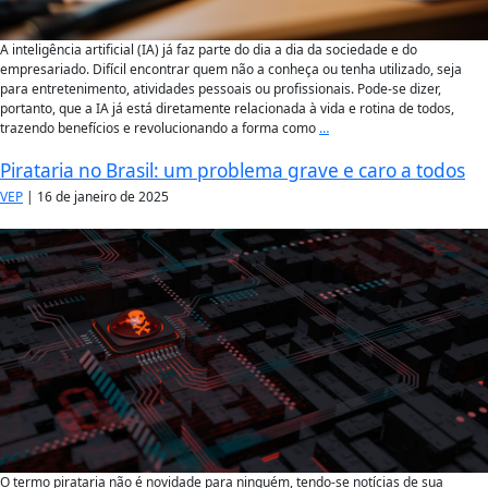
A inteligência artificial (IA) já faz parte do dia a dia da sociedade e do
empresariado. Difícil encontrar quem não a conheça ou tenha utilizado, seja
para entretenimento, atividades pessoais ou profissionais. Pode-se dizer,
portanto, que a IA já está diretamente relacionada à vida e rotina de todos,
trazendo benefícios e revolucionando a forma como
…
Pirataria no Brasil: um problema grave e caro a todos
VEP
|
16 de janeiro de 2025
O termo pirataria não é novidade para ninguém, tendo-se notícias de sua