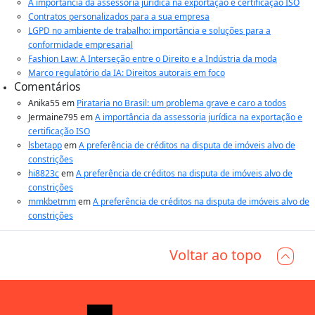
A importância da assessoria jurídica na exportação e certificação ISO
Contratos personalizados para a sua empresa
LGPD no ambiente de trabalho: importância e soluções para a
conformidade empresarial
Fashion Law: A Interseção entre o Direito e a Indústria da moda
Marco regulatório da IA: Direitos autorais em foco
Comentários
Anika55
em
Pirataria no Brasil: um problema grave e caro a todos
Jermaine795
em
A importância da assessoria jurídica na exportação e
certificação ISO
lsbetapp
em
A preferência de créditos na disputa de imóveis alvo de
constrições
hi8823c
em
A preferência de créditos na disputa de imóveis alvo de
constrições
mmkbetmm
em
A preferência de créditos na disputa de imóveis alvo de
constrições
Voltar ao topo