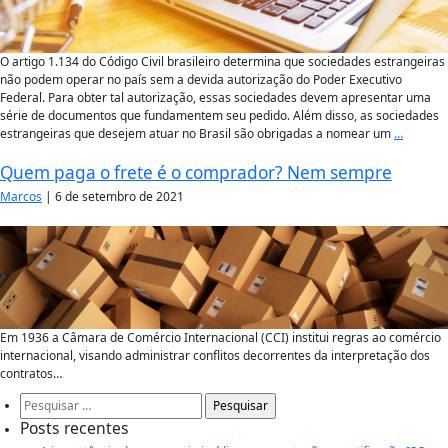
O artigo 1.134 do Código Civil brasileiro determina que sociedades estrangeiras
não podem operar no país sem a devida autorização do Poder Executivo
Federal. Para obter tal autorização, essas sociedades devem apresentar uma
série de documentos que fundamentem seu pedido. Além disso, as sociedades
estrangeiras que desejem atuar no Brasil são obrigadas a nomear um
…
Quem paga o frete é o comprador? Nem sempre
Marcos
|
6 de setembro de 2021
Em 1936 a Câmara de Comércio Internacional (CCI) institui regras ao comércio
internacional, visando administrar conflitos decorrentes da interpretação dos
contratos…
Pesquisar
por:
Posts recentes