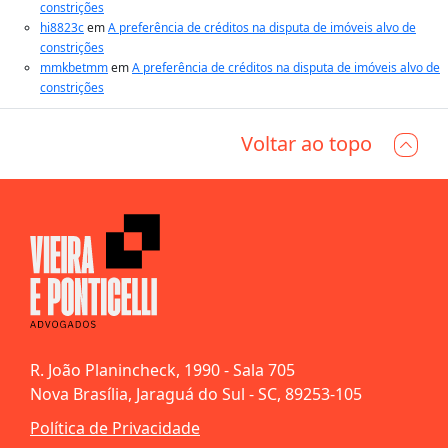
constrições
hi8823c
em
A preferência de créditos na disputa de imóveis alvo de
constrições
mmkbetmm
em
A preferência de créditos na disputa de imóveis alvo de
constrições
Voltar ao topo
R. João Planincheck, 1990 - Sala 705
Nova Brasília, Jaraguá do Sul - SC, 89253-105
Política de Privacidade