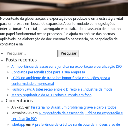
No contexto da globalização, a exportação de produtos é uma estratégia vital
para empresas em busca de expansão. A conformidade com legislações
internacionais é crucial, e o advogado especializado no assunto desempenha
um papel fundamental nesse processo. Ele ajuda na análise das normas
aplicáveis, na elaboração de documentação necessária, na negociação de
contratos e na
…
Pesquisar
por:
Posts recentes
A importância da assessoria jurídica na exportação e certificação ISO
Contratos personalizados para a sua empresa
LGPD no ambiente de trabalho: importância e soluções para a
conformidade empresarial
Fashion Law: A Interseção entre o Direito e a Indústria da moda
Marco regulatório da IA: Direitos autorais em foco
Comentários
Anika55
em
Pirataria no Brasil: um problema grave e caro a todos
Jermaine795
em
A importância da assessoria jurídica na exportação e
certificação ISO
lsbetapp
em
A preferência de créditos na disputa de imóveis alvo de