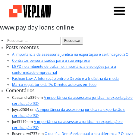
www.pay day loans online
Pesquisar
por:
Posts recentes
A importância da assessoria jurídica na exportação e certificação ISO
Contratos personalizados para a sua empresa
LGPD no ambiente de trabalho: importância e soluções para a
conformidade empresarial
Fashion Law: A Interseção entre o Direito e a Indústria da moda
Marco regulatório da IA: Direitos autorais em foco
Comentários
Cassandra339
em
A importância da assessoria jurídica na exportação e
certificação ISO
Joyce2584
em
A importância da assessoria jurídica na exportação e
certificação ISO
Joel3119
em
A importância da assessoria jurídica na exportação e
certificação ISO
Rosemary4737
em
O que é a DeepSeek e qual o seu diferencial? O novo