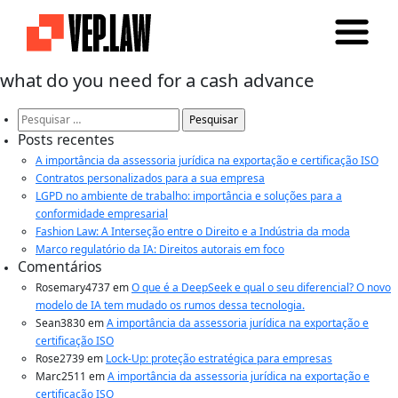
what do you need for a cash advance
Pesquisar
por:
Posts recentes
A importância da assessoria jurídica na exportação e certificação ISO
Contratos personalizados para a sua empresa
LGPD no ambiente de trabalho: importância e soluções para a
conformidade empresarial
Fashion Law: A Interseção entre o Direito e a Indústria da moda
Marco regulatório da IA: Direitos autorais em foco
Comentários
Rosemary4737
em
O que é a DeepSeek e qual o seu diferencial? O novo
modelo de IA tem mudado os rumos dessa tecnologia.
Sean3830
em
A importância da assessoria jurídica na exportação e
certificação ISO
Rose2739
em
Lock-Up: proteção estratégica para empresas
Marc2511
em
A importância da assessoria jurídica na exportação e
certificação ISO