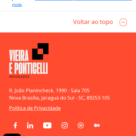
moda
Voltar ao topo
R. João Planincheck, 1990 - Sala 705
Nova Brasília, Jaraguá do Sul - SC, 89253-105
Política de Privacidade