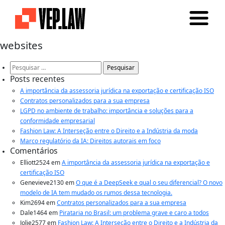
websites
Pesquisar
por:
Posts recentes
A importância da assessoria jurídica na exportação e certificação ISO
Contratos personalizados para a sua empresa
LGPD no ambiente de trabalho: importância e soluções para a
conformidade empresarial
Fashion Law: A Interseção entre o Direito e a Indústria da moda
Marco regulatório da IA: Direitos autorais em foco
Comentários
Elliott2524
em
A importância da assessoria jurídica na exportação e
certificação ISO
Genevieve2130
em
O que é a DeepSeek e qual o seu diferencial? O novo
modelo de IA tem mudado os rumos dessa tecnologia.
Kim2694
em
Contratos personalizados para a sua empresa
Dale1464
em
Pirataria no Brasil: um problema grave e caro a todos
Jolie2577
em
Fashion Law: A Interseção entre o Direito e a Indústria da