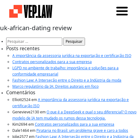
uk-african-dating review
Pesquisar
por:
Posts recentes
A importância da assessoria jurídica na exportação e certificação ISO
Contratos personalizados para a sua empresa
LGPD no ambiente de trabalho: importância e soluções para a
conformidade empresarial
Fashion Law: A Interseção entre o Direito e a Indústria da moda
Marco regulatório da IA: Direitos autorais em foco
Comentários
Elliott2524
em
A importância da assessoria jurídica na exportação e
certificação ISO
Genevieve2130
em
O que é a DeepSeek e qual o seu diferencial? O novo
modelo de IA tem mudado os rumos dessa tecnologia.
Kim2694
em
Contratos personalizados para a sua empresa
Dale1464
em
Pirataria no Brasil: um problema grave e caro a todos
Jolie2577
em
Fashion Law: A Interseção entre o Direito e a Indústria da