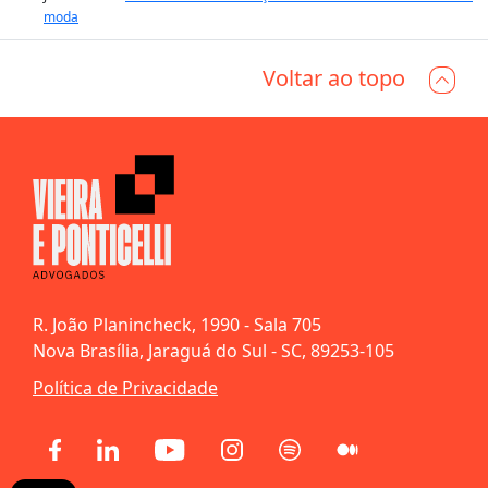
moda
Voltar ao topo
R. João Planincheck, 1990 - Sala 705
Nova Brasília, Jaraguá do Sul - SC, 89253-105
Política de Privacidade