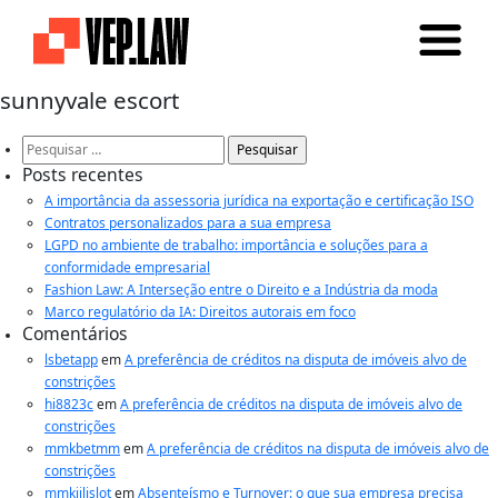
sunnyvale escort
Pesquisar
por:
Posts recentes
A importância da assessoria jurídica na exportação e certificação ISO
Contratos personalizados para a sua empresa
LGPD no ambiente de trabalho: importância e soluções para a
conformidade empresarial
Fashion Law: A Interseção entre o Direito e a Indústria da moda
Marco regulatório da IA: Direitos autorais em foco
Comentários
lsbetapp
em
A preferência de créditos na disputa de imóveis alvo de
constrições
hi8823c
em
A preferência de créditos na disputa de imóveis alvo de
constrições
mmkbetmm
em
A preferência de créditos na disputa de imóveis alvo de
constrições
mmkjilislot
em
Absenteísmo e Turnover: o que sua empresa precisa