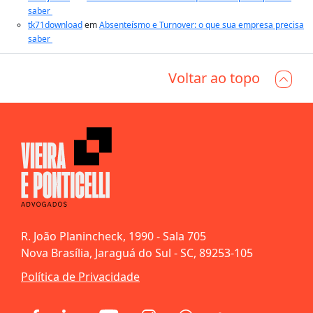
saber
tk71download
em
Absenteísmo e Turnover: o que sua empresa precisa
saber
Voltar ao topo
R. João Planincheck, 1990 - Sala 705
Nova Brasília, Jaraguá do Sul - SC, 89253-105
Política de Privacidade