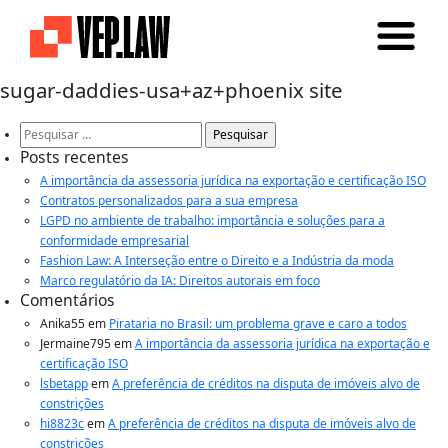
sugar-daddies-usa+az+phoenix site
Pesquisar
por:
Posts recentes
A importância da assessoria jurídica na exportação e certificação ISO
Contratos personalizados para a sua empresa
LGPD no ambiente de trabalho: importância e soluções para a
conformidade empresarial
Fashion Law: A Interseção entre o Direito e a Indústria da moda
Marco regulatório da IA: Direitos autorais em foco
Comentários
Anika55
em
Pirataria no Brasil: um problema grave e caro a todos
Jermaine795
em
A importância da assessoria jurídica na exportação e
certificação ISO
lsbetapp
em
A preferência de créditos na disputa de imóveis alvo de
constrições
hi8823c
em
A preferência de créditos na disputa de imóveis alvo de
constrições