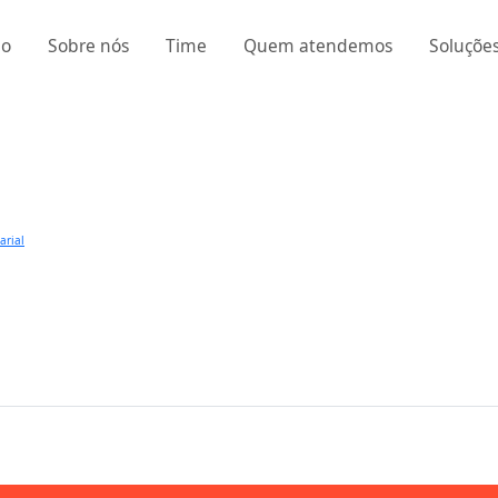
io
Sobre nós
Time
Quem atendemos
Soluçõe
arial