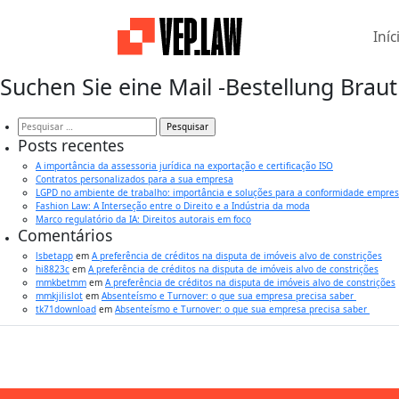
Iníc
Suchen Sie eine Mail -Bestellung Braut
Pesquisar
por:
Posts recentes
A importância da assessoria jurídica na exportação e certificação ISO
Contratos personalizados para a sua empresa
LGPD no ambiente de trabalho: importância e soluções para a conformidade empres
Fashion Law: A Interseção entre o Direito e a Indústria da moda
Marco regulatório da IA: Direitos autorais em foco
Comentários
lsbetapp
em
A preferência de créditos na disputa de imóveis alvo de constrições
hi8823c
em
A preferência de créditos na disputa de imóveis alvo de constrições
mmkbetmm
em
A preferência de créditos na disputa de imóveis alvo de constrições
mmkjilislot
em
Absenteísmo e Turnover: o que sua empresa precisa saber
tk71download
em
Absenteísmo e Turnover: o que sua empresa precisa saber