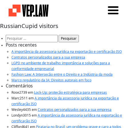
RussianCupid visitors
Pesquisar
por:
Posts recentes
A importância da assessoria jurídica na exportação e certificação ISO
Contratos personalizados para a sua empresa
LGPD no ambiente de trabalho: importância e soluções para a
conformidade empresarial
Fashion Law: A Interseção entre o Direito e a Indústria da moda
Marco regulatório da IA: Direitos autorais em foco
Comentários
Rose2739
em
Lock-Up: proteção estratégica para empresas
Marc2511
em
A importância da assessoria jurídica na exportação e
certificação ISO
Wesley4435
em
Contratos personalizados para a sua empresa
Londyn3015
em
A importância da assessoria jurídica na exportação e
certificação ISO
Clifford641
em
Pirataria no Brasil: um problema grave e caro a todos