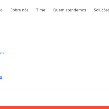
io
Sobre nós
Time
Quem atendemos
Soluçõe
arial
SO