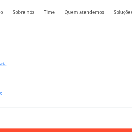
io
Sobre nós
Time
Quem atendemos
Soluçõe
arial
SO