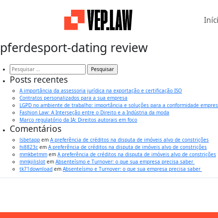
Iníc
pferdesport-dating review
Pesquisar
por:
Posts recentes
A importância da assessoria jurídica na exportação e certificação ISO
Contratos personalizados para a sua empresa
LGPD no ambiente de trabalho: importância e soluções para a conformidade empres
Fashion Law: A Interseção entre o Direito e a Indústria da moda
Marco regulatório da IA: Direitos autorais em foco
Comentários
lsbetapp
em
A preferência de créditos na disputa de imóveis alvo de constrições
hi8823c
em
A preferência de créditos na disputa de imóveis alvo de constrições
mmkbetmm
em
A preferência de créditos na disputa de imóveis alvo de constrições
mmkjilislot
em
Absenteísmo e Turnover: o que sua empresa precisa saber
tk71download
em
Absenteísmo e Turnover: o que sua empresa precisa saber