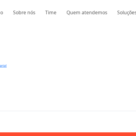
io
Sobre nós
Time
Quem atendemos
Soluçõe
arial