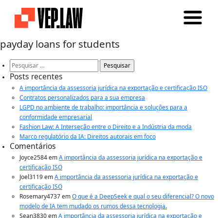
payday loans for students
Pesquisar
por:
Posts recentes
A importância da assessoria jurídica na exportação e certificação ISO
Contratos personalizados para a sua empresa
LGPD no ambiente de trabalho: importância e soluções para a
conformidade empresarial
Fashion Law: A Interseção entre o Direito e a Indústria da moda
Marco regulatório da IA: Direitos autorais em foco
Comentários
Joyce2584
em
A importância da assessoria jurídica na exportação e
certificação ISO
Joel3119
em
A importância da assessoria jurídica na exportação e
certificação ISO
Rosemary4737
em
O que é a DeepSeek e qual o seu diferencial? O novo
modelo de IA tem mudado os rumos dessa tecnologia.
Sean3830
em
A importância da assessoria jurídica na exportação e