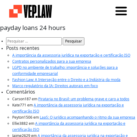
payday loans 24 hours
Pesquisar
por:
Posts recentes
A importância da assessoria jurídica na exportação e certificação ISO
Contratos personalizados para a sua empresa
LGPD no ambiente de trabalho: importância e soluções para a
conformidade empresarial
Fashion Law: A Interseção entre o Direito e a Indústria da moda
Marco regulatório da IA: Direitos autorais em foco
Comentários
Carson187
em
Pirataria no Brasil: um problema grave e caro a todos
Kate771
em
A importância da assessoria jurídica na exportação e
certificação ISO
Peyton1506
em
LaaS: O jurídico acompanhando o ritmo da sua empresa
Ellie3882
em
A importância da assessoria jurídica na exportação e
certificação ISO
Jaime2629
em
A importância da assessoria jurídica na exportação e