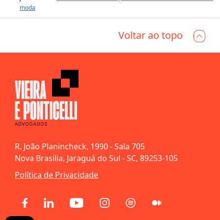
moda
Voltar ao topo
R. João Planincheck, 1990 - Sala 705
Nova Brasília, Jaraguá do Sul - SC, 89253-105
Política de Privacidade