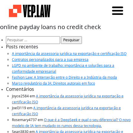
online payday loans no credit check
Pesquisar
por:
Posts recentes
A importância da assessoria jurídica na exportação e certificação ISO
Contratos personalizados para a sua empresa
LGPD no ambiente de trabalho: importância e soluções para a
conformidade empresarial
Fashion Law: A Interseção entre o Direito e a Indústria da moda
Marco regulatório da IA: Direitos autorais em foco
Comentários
Joyce2584
em
A importância da assessoria jurídica na exportação e
certificação ISO
Joel3119
em
A importância da assessoria jurídica na exportação e
certificação ISO
Rosemary4737
em
O que é a DeepSeek e qual o seu diferencial? O novo
modelo de IA tem mudado os rumos dessa tecnologia.
Sean3830
em
A importância da assessoria jurídica na exportação e