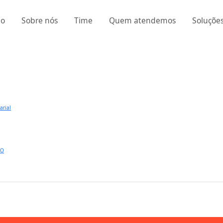
io
Sobre nós
Time
Quem atendemos
Soluçõe
arial
SO