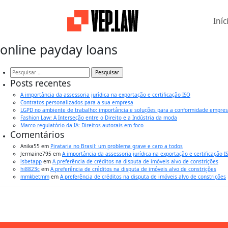
Iníc
online payday loans
Pesquisar
por:
Posts recentes
A importância da assessoria jurídica na exportação e certificação ISO
Contratos personalizados para a sua empresa
LGPD no ambiente de trabalho: importância e soluções para a conformidade empres
Fashion Law: A Interseção entre o Direito e a Indústria da moda
Marco regulatório da IA: Direitos autorais em foco
Comentários
Anika55
em
Pirataria no Brasil: um problema grave e caro a todos
Jermaine795
em
A importância da assessoria jurídica na exportação e certificação I
lsbetapp
em
A preferência de créditos na disputa de imóveis alvo de constrições
hi8823c
em
A preferência de créditos na disputa de imóveis alvo de constrições
mmkbetmm
em
A preferência de créditos na disputa de imóveis alvo de constrições