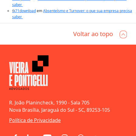
saber
tk71download
em
Absenteísmo e Turnover: o que sua empresa precisa
saber
Voltar ao topo
R. João Planincheck, 1990 - Sala 705
Nova Brasília, Jaraguá do Sul - SC, 89253-105
Política de Privacidade