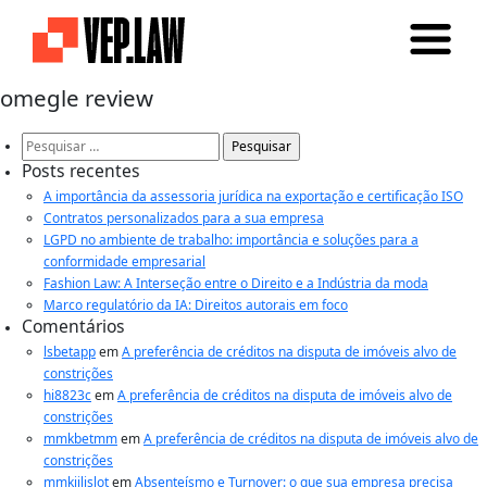
omegle review
Pesquisar
por:
Posts recentes
A importância da assessoria jurídica na exportação e certificação ISO
Contratos personalizados para a sua empresa
LGPD no ambiente de trabalho: importância e soluções para a
conformidade empresarial
Fashion Law: A Interseção entre o Direito e a Indústria da moda
Marco regulatório da IA: Direitos autorais em foco
Comentários
lsbetapp
em
A preferência de créditos na disputa de imóveis alvo de
constrições
hi8823c
em
A preferência de créditos na disputa de imóveis alvo de
constrições
mmkbetmm
em
A preferência de créditos na disputa de imóveis alvo de
constrições
mmkjilislot
em
Absenteísmo e Turnover: o que sua empresa precisa