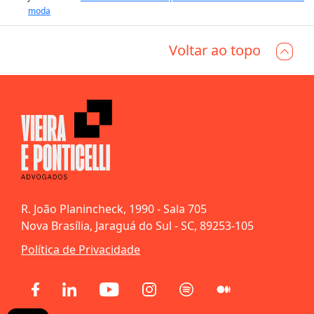
moda
Voltar ao topo
R. João Planincheck, 1990 - Sala 705
Nova Brasília, Jaraguá do Sul - SC, 89253-105
Política de Privacidade