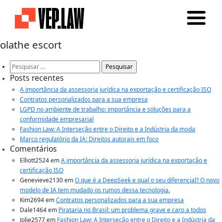
olathe escort
Pesquisar
por:
Posts recentes
A importância da assessoria jurídica na exportação e certificação ISO
Contratos personalizados para a sua empresa
LGPD no ambiente de trabalho: importância e soluções para a
conformidade empresarial
Fashion Law: A Interseção entre o Direito e a Indústria da moda
Marco regulatório da IA: Direitos autorais em foco
Comentários
Elliott2524
em
A importância da assessoria jurídica na exportação e
certificação ISO
Genevieve2130
em
O que é a DeepSeek e qual o seu diferencial? O novo
modelo de IA tem mudado os rumos dessa tecnologia.
Kim2694
em
Contratos personalizados para a sua empresa
Dale1464
em
Pirataria no Brasil: um problema grave e caro a todos
Jolie2577
em
Fashion Law: A Interseção entre o Direito e a Indústria da