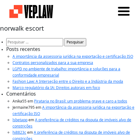
norwalk escort
Pesquisar
por:
Posts recentes
A importância da assessoria jurídica na exportação e certificação ISO
Contratos personalizados para a sua empresa
LGPD no ambiente de trabalho: importância e soluções para a
conformidade empresarial
Fashion Law: A Interseção entre o Direito e a Indústria da moda
Marco regulatório da IA: Direitos autorais em foco
Comentários
Anika55
em
Pirataria no Brasil: um problema grave e caro a todos
Jermaine795
em
A importância da assessoria jurídica na exportação e
certificação ISO
lsbetapp
em
A preferência de créditos na disputa de imóveis alvo de
constrições
hi8823c
em
A preferência de créditos na disputa de imóveis alvo de
constrições