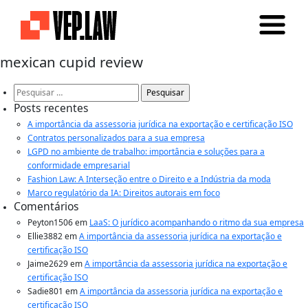
mexican cupid review
Pesquisar
por:
Posts recentes
A importância da assessoria jurídica na exportação e certificação ISO
Contratos personalizados para a sua empresa
LGPD no ambiente de trabalho: importância e soluções para a
conformidade empresarial
Fashion Law: A Interseção entre o Direito e a Indústria da moda
Marco regulatório da IA: Direitos autorais em foco
Comentários
Peyton1506
em
LaaS: O jurídico acompanhando o ritmo da sua empresa
Ellie3882
em
A importância da assessoria jurídica na exportação e
certificação ISO
Jaime2629
em
A importância da assessoria jurídica na exportação e
certificação ISO
Sadie801
em
A importância da assessoria jurídica na exportação e
certificação ISO