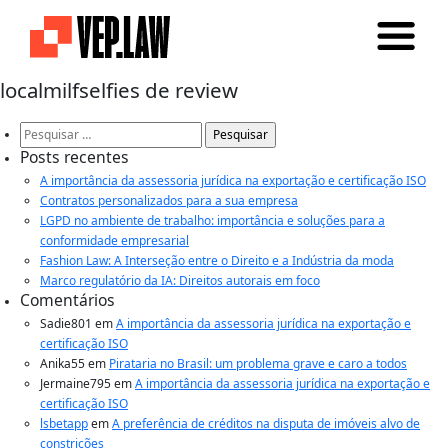
localmilfselfies de review
Pesquisar
por:
Posts recentes
A importância da assessoria jurídica na exportação e certificação ISO
Contratos personalizados para a sua empresa
LGPD no ambiente de trabalho: importância e soluções para a
conformidade empresarial
Fashion Law: A Interseção entre o Direito e a Indústria da moda
Marco regulatório da IA: Direitos autorais em foco
Comentários
Sadie801
em
A importância da assessoria jurídica na exportação e
certificação ISO
Anika55
em
Pirataria no Brasil: um problema grave e caro a todos
Jermaine795
em
A importância da assessoria jurídica na exportação e
certificação ISO
lsbetapp
em
A preferência de créditos na disputa de imóveis alvo de
constrições