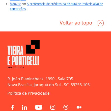
hi8823c
em
A preferência de créditos na disputa de imóveis alvo de
constrições
Voltar ao topo
R. João Planincheck, 1990 - Sala 705
Nova Brasília, Jaraguá do Sul - SC, 89253-105
Política de Privacidade