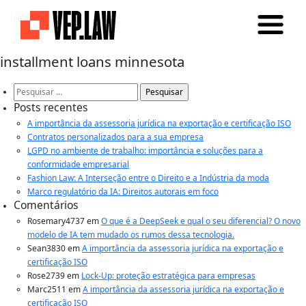
installment loans minnesota
Pesquisar
por:
Posts recentes
A importância da assessoria jurídica na exportação e certificação ISO
Contratos personalizados para a sua empresa
LGPD no ambiente de trabalho: importância e soluções para a
conformidade empresarial
Fashion Law: A Interseção entre o Direito e a Indústria da moda
Marco regulatório da IA: Direitos autorais em foco
Comentários
Rosemary4737
em
O que é a DeepSeek e qual o seu diferencial? O novo
modelo de IA tem mudado os rumos dessa tecnologia.
Sean3830
em
A importância da assessoria jurídica na exportação e
certificação ISO
Rose2739
em
Lock-Up: proteção estratégica para empresas
Marc2511
em
A importância da assessoria jurídica na exportação e
certificação ISO