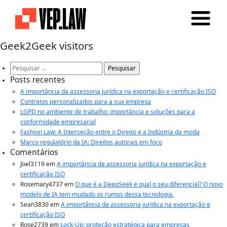
Geek2Geek visitors
Pesquisar
por:
Posts recentes
A importância da assessoria jurídica na exportação e certificação ISO
Contratos personalizados para a sua empresa
LGPD no ambiente de trabalho: importância e soluções para a
conformidade empresarial
Fashion Law: A Interseção entre o Direito e a Indústria da moda
Marco regulatório da IA: Direitos autorais em foco
Comentários
Joel3119
em
A importância da assessoria jurídica na exportação e
certificação ISO
Rosemary4737
em
O que é a DeepSeek e qual o seu diferencial? O novo
modelo de IA tem mudado os rumos dessa tecnologia.
Sean3830
em
A importância da assessoria jurídica na exportação e
certificação ISO
Rose2739
em
Lock-Up: proteção estratégica para empresas