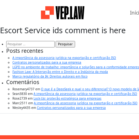
Iníc
Escort Service ids comment is here
Pesquisar
por:
Posts recentes
A importância da assessoria jurídica na exportação e certificação ISO
Contratos personalizados para a sua empresa
LGPD no ambiente de trabalho: importância e soluções para a conformidade empres
Fashion Law: A Interseção entre o Direito e a Indústria da moda
Marco regulatório da IA: Direitos autorais em foco
Comentários
Rosemary4737
em
O que é a DeepSeek e qual o seu diferencial? O novo modelo de 
Sean3830
em
A importância da assessoria jurídica na exportação e certificação ISO
Rose2739
em
Lock-Up: proteção estratégica para empresas
Marc2511
em
A importância da assessoria jurídica na exportação e certificação ISO
Wesley4435
em
Contratos personalizados para a sua empresa