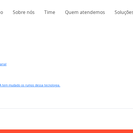
io
Sobre nós
Time
Quem atendemos
Soluçõe
arial
IA tem mudado os rumos dessa tecnologia.