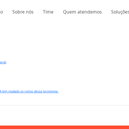
io
Sobre nós
Time
Quem atendemos
Soluçõe
arial
IA tem mudado os rumos dessa tecnologia.