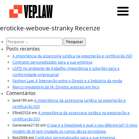
eroticke-webove-stranky Recenze
Pesquisar
por:
Posts recentes
A importância da assessoria jurídica na exportação e certificação ISO
Contratos personalizados para a sua empresa
LGPD no ambiente de trabalho: importância e soluções para a
conformidade empresarial
Fashion Law: A Interseção entre o Direito e a Indústria da moda
Marco regulatório da IA: Direitos autorais em foco
Comentários
Ian4199
em
A importância da assessoria jurídica na exportação e
certificação ISO
Elliott2524
em
A importância da assessoria jurídica na exportação e
certificação ISO
Genevieve2130
em
O que é a DeepSeek e qual o seu diferencial? O novo
modelo de IA tem mudado os rumos dessa tecnologia.
Kim2694
em
Contratos personalizados para a sua empresa