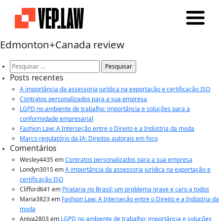
Edmonton+Canada review
Pesquisar
por:
Posts recentes
A importância da assessoria jurídica na exportação e certificação ISO
Contratos personalizados para a sua empresa
LGPD no ambiente de trabalho: importância e soluções para a
conformidade empresarial
Fashion Law: A Interseção entre o Direito e a Indústria da moda
Marco regulatório da IA: Direitos autorais em foco
Comentários
Wesley4435
em
Contratos personalizados para a sua empresa
Londyn3015
em
A importância da assessoria jurídica na exportação e
certificação ISO
Clifford641
em
Pirataria no Brasil: um problema grave e caro a todos
Maria3823
em
Fashion Law: A Interseção entre o Direito e a Indústria da
moda
Aniya2803
em
LGPD no ambiente de trabalho: importância e soluções