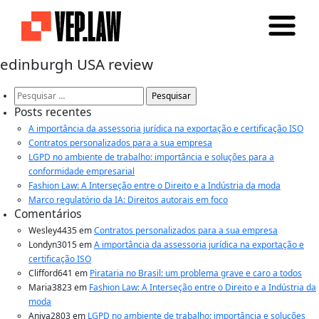
edinburgh USA review
Pesquisar
por:
Posts recentes
A importância da assessoria jurídica na exportação e certificação ISO
Contratos personalizados para a sua empresa
LGPD no ambiente de trabalho: importância e soluções para a
conformidade empresarial
Fashion Law: A Interseção entre o Direito e a Indústria da moda
Marco regulatório da IA: Direitos autorais em foco
Comentários
Wesley4435
em
Contratos personalizados para a sua empresa
Londyn3015
em
A importância da assessoria jurídica na exportação e
certificação ISO
Clifford641
em
Pirataria no Brasil: um problema grave e caro a todos
Maria3823
em
Fashion Law: A Interseção entre o Direito e a Indústria da
moda
Aniya2803
em
LGPD no ambiente de trabalho: importância e soluções