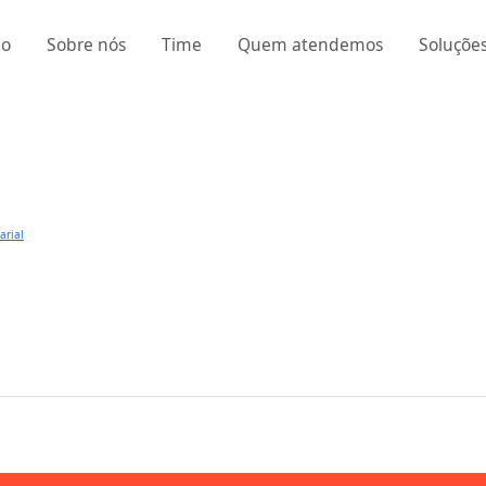
io
Sobre nós
Time
Quem atendemos
Soluçõe
arial