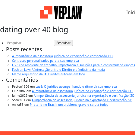
Iníc
dating over 40 blog
Pesquisar
por:
Posts recentes
A importância da assessoria jurídica na exportação e certificação ISO
Contratos personalizados para a sua empresa
LGPD no ambiente de trabalho: importância e soluções para a conformidade empres
Fashion Law: A Interseção entre o Direito e a Indústria da moda
Marco regulatório da IA: Direitos autorais em foco
Comentários
Peyton1506
em
LaaS: O jurídico acompanhando o ritmo da sua empresa
Ellie3882
em
A importância da assessoria jurídica na exportação e certificação ISO
Jaime2629
em
A importância da assessoria jurídica na exportação e certificação ISO
Sadie801
em
A importância da assessoria jurídica na exportação e certificação ISO
Anika55
em
Pirataria no Brasil: um problema grave e caro a todos