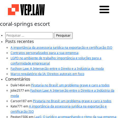
coral-springs escort
Pesquisar
por:
Posts recentes
A importância da assessoria jurídica na exportação e certificação ISO
Contratos personalizados para a sua empresa
LGPD no ambiente de trabalho: importância e soluções para a
conformidade empresarial
Fashion Law: A Interseção entre o Direito e a Indústria da moda
Marco regulatório da IA: Direitos autorais em foco
Comentários
Dale1464
em
Pirataria no Brasil: um problema grave e caro a todos
Jolie2577
em
Fashion Law: A Interseção entre o Direito e a Indústria da
moda
Carson187
em
Pirataria no Brasil: um problema grave e caro a todos
Kate771
em
A importância da assessoria jurídica na exportação e
certificação ISO
Peyton1506
em
LaaS: O jurídico acompanhando o ritmo da sua empresa