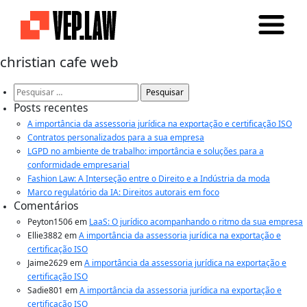
christian cafe web
Pesquisar
por:
Posts recentes
A importância da assessoria jurídica na exportação e certificação ISO
Contratos personalizados para a sua empresa
LGPD no ambiente de trabalho: importância e soluções para a
conformidade empresarial
Fashion Law: A Interseção entre o Direito e a Indústria da moda
Marco regulatório da IA: Direitos autorais em foco
Comentários
Peyton1506
em
LaaS: O jurídico acompanhando o ritmo da sua empresa
Ellie3882
em
A importância da assessoria jurídica na exportação e
certificação ISO
Jaime2629
em
A importância da assessoria jurídica na exportação e
certificação ISO
Sadie801
em
A importância da assessoria jurídica na exportação e
certificação ISO