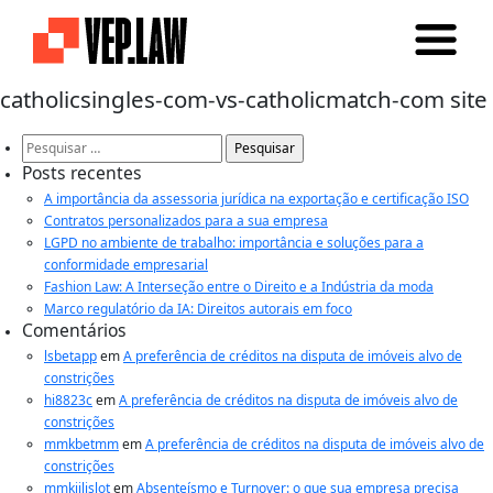
catholicsingles-com-vs-catholicmatch-com site
Pesquisar
por:
Posts recentes
A importância da assessoria jurídica na exportação e certificação ISO
Contratos personalizados para a sua empresa
LGPD no ambiente de trabalho: importância e soluções para a
conformidade empresarial
Fashion Law: A Interseção entre o Direito e a Indústria da moda
Marco regulatório da IA: Direitos autorais em foco
Comentários
lsbetapp
em
A preferência de créditos na disputa de imóveis alvo de
constrições
hi8823c
em
A preferência de créditos na disputa de imóveis alvo de
constrições
mmkbetmm
em
A preferência de créditos na disputa de imóveis alvo de
constrições
mmkjilislot
em
Absenteísmo e Turnover: o que sua empresa precisa