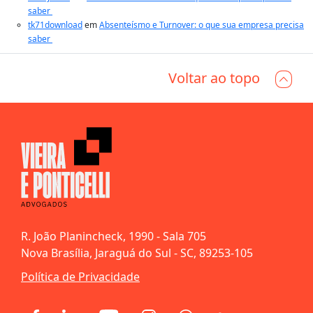
saber
tk71download
em
Absenteísmo e Turnover: o que sua empresa precisa
saber
Voltar ao topo
R. João Planincheck, 1990 - Sala 705
Nova Brasília, Jaraguá do Sul - SC, 89253-105
Política de Privacidade