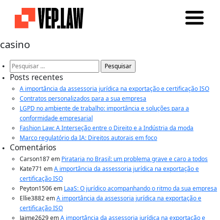
casino
Pesquisar
por:
Posts recentes
A importância da assessoria jurídica na exportação e certificação ISO
Contratos personalizados para a sua empresa
LGPD no ambiente de trabalho: importância e soluções para a
conformidade empresarial
Fashion Law: A Interseção entre o Direito e a Indústria da moda
Marco regulatório da IA: Direitos autorais em foco
Comentários
Carson187
em
Pirataria no Brasil: um problema grave e caro a todos
Kate771
em
A importância da assessoria jurídica na exportação e
certificação ISO
Peyton1506
em
LaaS: O jurídico acompanhando o ritmo da sua empresa
Ellie3882
em
A importância da assessoria jurídica na exportação e
certificação ISO
Jaime2629
em
A importância da assessoria jurídica na exportação e