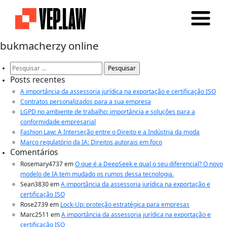
bukmacherzy online
Pesquisar
por:
Posts recentes
A importância da assessoria jurídica na exportação e certificação ISO
Contratos personalizados para a sua empresa
LGPD no ambiente de trabalho: importância e soluções para a
conformidade empresarial
Fashion Law: A Interseção entre o Direito e a Indústria da moda
Marco regulatório da IA: Direitos autorais em foco
Comentários
Rosemary4737
em
O que é a DeepSeek e qual o seu diferencial? O novo
modelo de IA tem mudado os rumos dessa tecnologia.
Sean3830
em
A importância da assessoria jurídica na exportação e
certificação ISO
Rose2739
em
Lock-Up: proteção estratégica para empresas
Marc2511
em
A importância da assessoria jurídica na exportação e
certificação ISO