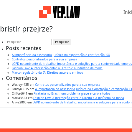
Iníc
bristlr przejrze?
Pesquisar
por:
Posts recentes
A importância da assessoria jurídica na exportação e certificação ISO
Contratos personalizados para a sua empresa
LGPD no ambiente de trabalho: importância e soluções para a conformidade empres
Fashion Law: A Interseção entre o Direito e a Indústria da moda
Marco regulatório da IA: Direitos autorais em foco
Comentários
Wesley4435
em
Contratos personalizados para a sua empresa
Londyn3015
em
A importância da assessoria jurídica na exportação e certificação I
Clifford641
em
Pirataria no Brasil: um problema grave e caro a todos
Maria3823
em
Fashion Law: A Interseção entre o Direito e a Indústria da moda
Aniya2803
em
LGPD no ambiente de trabalho: importância e soluções para a confo