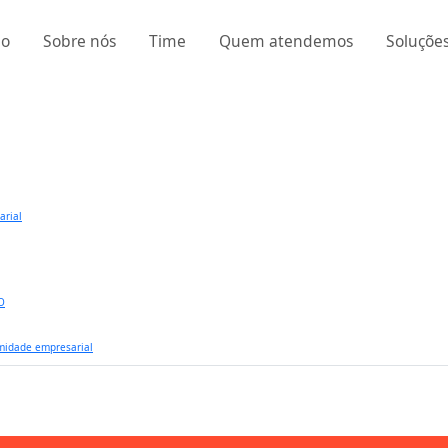
io
Sobre nós
Time
Quem atendemos
Soluçõe
arial
SO
rmidade empresarial