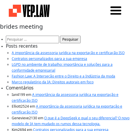
brides meeting
Pesquisar
por:
Posts recentes
A importância da assessoria jurídica na exportação e certificação ISO
Contratos personalizados para a sua empresa
LGPD no ambiente de trabalho: importância e soluções para a
conformidade empresarial
Fashion Law: A Interseção entre o Direito e a Indústria da moda
Marco regulatório da IA: Direitos autorais em foco
Comentários
Ian4199
em
A importância da assessoria jurídica na exportação e
certificação ISO
Elliott2524
em
A importância da assessoria jurídica na exportação e
certificação ISO
Genevieve2130
em
O que é a DeepSeek e qual o seu diferencial? O novo
modelo de IA tem mudado os rumos dessa tecnologia.
Kim2694
em
Contratos personalizados para a sua empresa