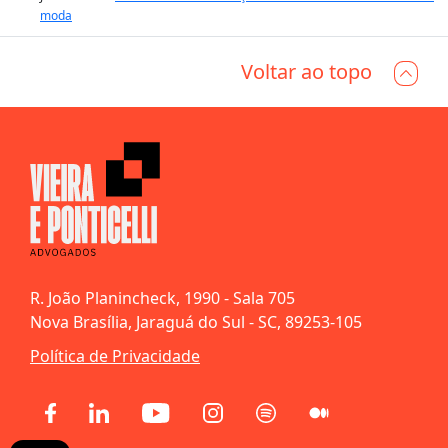
moda
Voltar ao topo
R. João Planincheck, 1990 - Sala 705
Nova Brasília, Jaraguá do Sul - SC, 89253-105
Política de Privacidade