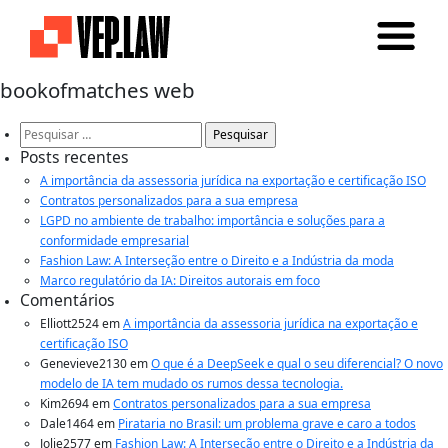
bookofmatches web
Pesquisar
por:
Posts recentes
A importância da assessoria jurídica na exportação e certificação ISO
Contratos personalizados para a sua empresa
LGPD no ambiente de trabalho: importância e soluções para a
conformidade empresarial
Fashion Law: A Interseção entre o Direito e a Indústria da moda
Marco regulatório da IA: Direitos autorais em foco
Comentários
Elliott2524
em
A importância da assessoria jurídica na exportação e
certificação ISO
Genevieve2130
em
O que é a DeepSeek e qual o seu diferencial? O novo
modelo de IA tem mudado os rumos dessa tecnologia.
Kim2694
em
Contratos personalizados para a sua empresa
Dale1464
em
Pirataria no Brasil: um problema grave e caro a todos
Jolie2577
em
Fashion Law: A Interseção entre o Direito e a Indústria da