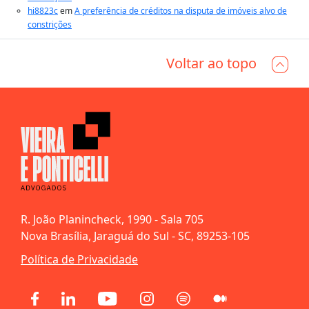
hi8823c
em
A preferência de créditos na disputa de imóveis alvo de
constrições
Voltar ao topo
R. João Planincheck, 1990 - Sala 705
Nova Brasília, Jaraguá do Sul - SC, 89253-105
Política de Privacidade