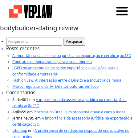
bodybuilder-dating review
Pesquisar
por:
Posts recentes
A importância da assessoria jurídica na exportação e certificação ISO
Contratos personalizados para a sua empresa
LGPD no ambiente de trabalho: importância e soluções para a
conformidade empresarial
Fashion Law: A Interseção entre o Direito e a Indústria da moda
Marco regulatório da IA: Direitos autorais em foco
Comentários
Sadie801
em
A importância da assessoria jurídica na exportação e
certificação ISO
Anika55
em
Pirataria no Brasil: um problema grave e caro a todos
Jermaine795
em
A importância da assessoria jurídica na exportação e
certificação ISO
lsbetapp
em
A preferência de créditos na disputa de imóveis alvo de
constrições