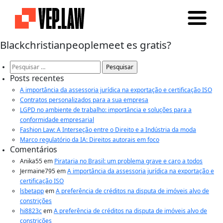
Blackchristianpeoplemeet es gratis?
Pesquisar
por:
Posts recentes
A importância da assessoria jurídica na exportação e certificação ISO
Contratos personalizados para a sua empresa
LGPD no ambiente de trabalho: importância e soluções para a
conformidade empresarial
Fashion Law: A Interseção entre o Direito e a Indústria da moda
Marco regulatório da IA: Direitos autorais em foco
Comentários
Anika55
em
Pirataria no Brasil: um problema grave e caro a todos
Jermaine795
em
A importância da assessoria jurídica na exportação e
certificação ISO
lsbetapp
em
A preferência de créditos na disputa de imóveis alvo de
constrições
hi8823c
em
A preferência de créditos na disputa de imóveis alvo de
constrições