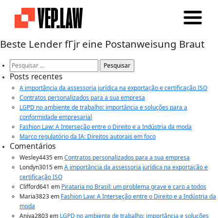
Beste Lender fГјr eine Postanweisung Braut
Pesquisar
por:
Posts recentes
A importância da assessoria jurídica na exportação e certificação ISO
Contratos personalizados para a sua empresa
LGPD no ambiente de trabalho: importância e soluções para a
conformidade empresarial
Fashion Law: A Interseção entre o Direito e a Indústria da moda
Marco regulatório da IA: Direitos autorais em foco
Comentários
Wesley4435
em
Contratos personalizados para a sua empresa
Londyn3015
em
A importância da assessoria jurídica na exportação e
certificação ISO
Clifford641
em
Pirataria no Brasil: um problema grave e caro a todos
Maria3823
em
Fashion Law: A Interseção entre o Direito e a Indústria da
moda
Aniya2803
em
LGPD no ambiente de trabalho: importância e soluções